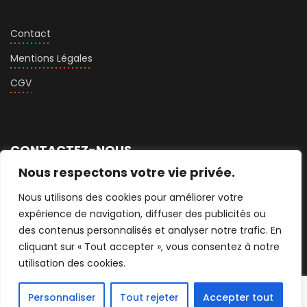
Contact
Mentions Légales
CGV
CONTACTEZ-NOUS
Nous respectons votre vie privée.
+33 1 76 74 75 60
Nous utilisons des cookies pour améliorer votre
expérience de navigation, diffuser des publicités ou
contact@activcompany.fr
des contenus personnalisés et analyser notre trafic. En
cliquant sur « Tout accepter », vous consentez à notre
77 Boulevard Exelmans - 75016 Paris
utilisation des cookies.
Personnaliser
Tout rejeter
Accepter tout